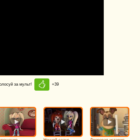
олосуй за мульт!
+39
крощение
Ночной сеанс
Дворовая история