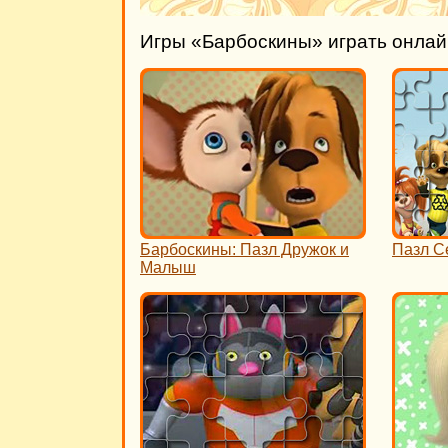
Игры «Барбоскины» играть онлай
Барбоскины: Пазл Дружок и
Пазл С
Малыш