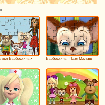
н
емья Барбоскиных
Барбоскины: Пазл Малыш