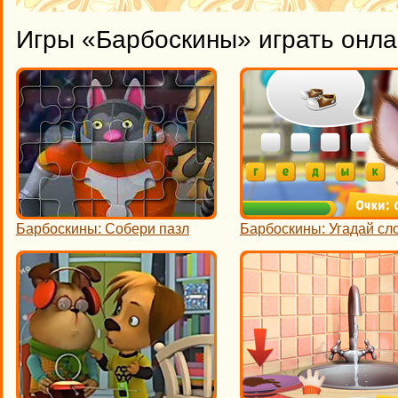
Игры «Барбоскины» играть онл
Барбоскины: Собери пазл
Барбоскины: Угадай сл