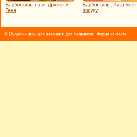
Барбоскины пазл: Дружок и
Барбоскины: Лиза моет
Гена
посуду
©
Мультики игры для девочек и для мальчиков
Форма контакта