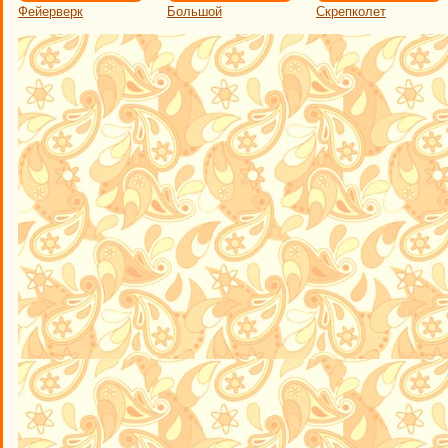
Фейерверк
Большой
Скрепколет