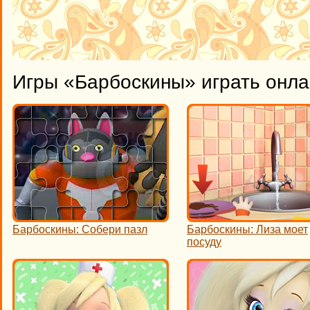
Игры «Барбоскины» играть онл
Барбоскины: Собери пазл
Барбоскины: Лиза моет
посуду