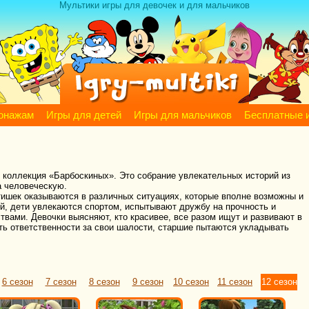
Мультики игры для девочек и для мальчиков
сонажам
Игры для детей
Игры для мальчиков
Бесплатные 
ь коллекция «Барбоскиных». Это собрание увлекательных историй из
а человеческую.
тишек оказываются в различных ситуациях, которые вполне возможны и
ой, дети увлекаются спортом, испытывают дружбу на прочность и
вами. Девочки выясняют, кто красивее, все разом ищут и развивают в
ть ответственности за свои шалости, старшие пытаются укладывать
6 сезон
7 сезон
8 сезон
9 сезон
10 сезон
11 сезон
12 сезон