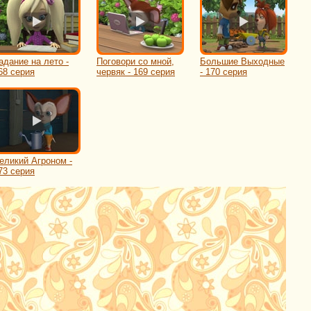
адание на лето -
Поговори со мной,
Большие Выходные
68 серия
червяк - 169 серия
- 170 серия
еликий Агроном -
73 серия