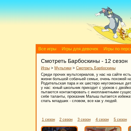
Все игры
Игры для девочек
Игры по пер
Смотреть Барбоскины - 12 сезон
Игры
>
Мультики
>
Смотреть Барбоскины
Среди прочих мультсериалов, у нас на сайте ест
жизни большой собачьей семьи, очень похожей н
Родительская пара и их шестеро неугомонных де
у нас: юный школьник приходит с уроков с двойк
пытаются контактировать с инопланетными сущест
себе таланты, проказник Малыш пытается избежа
спать младших - словом, все как у людей.
1 сезон
2 сезон
3 сезон
4 сезон
5 сезон