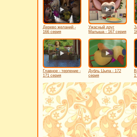
Дерево желаний -
Ужасный друг
З
166 серия
Малыша - 167 серия
1
Главное - терпение -
Дубль Цыпа - 172
В
171 серия
серия
1