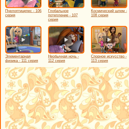
Пчелоптицепес - 106
Глобальное
Космический шлем -
серия
потепление - 107
108 серия
серия
Элементарная
Необычная ночь -
Спорное искусство -
физика - 111 серия
112 серия
113 серия