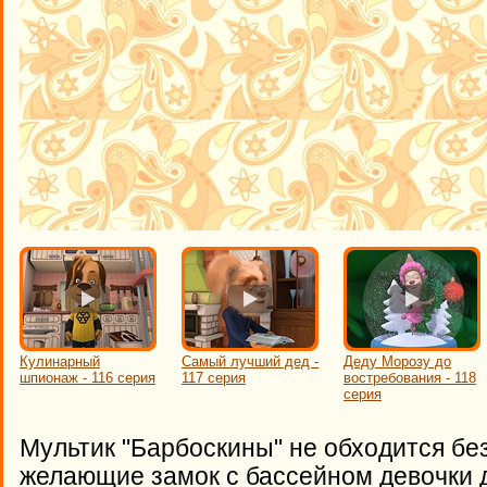
Кулинарный
Самый лучший дед -
Деду Морозу до
шпионаж - 116 серия
117 серия
востребования - 118
серия
Мультик "Барбоскины" не обходится без
желающие замок с бассейном девочки д