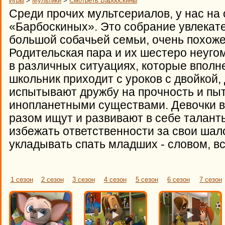
Игры
>
Мультики
>
Смотреть Барбоскины
Среди прочих мультсериалов, у нас на 
«Барбоскиных». Это собрание увлекат
большой собачьей семьи, очень похоже
Родительская пара и их шестеро неуг
в различных ситуациях, которые вполн
школьник приходит с уроков с двойкой,
испытывают дружбу на прочность и пыт
инопланетными существами. Девочки вы
разом ищут и развивают в себе талант
избежать ответственности за свои шал
укладывать спать младших - словом, вс
1 сезон
2 сезон
3 сезон
4 сезон
5 сезон
6 сезон
7 сезон